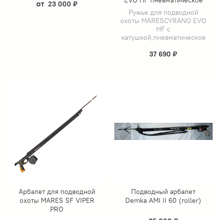
EVO HF пневматическое
от
23 000 ₽
Ружье для подводной
охоты MARESCYRANO EVO
HF с
катушкой,пневматическое
37 690 ₽
Арбалет для подводной
Подводный арбалет
охоты MARES SF VIPER
Demka AMI II 60 (roller)
PRO