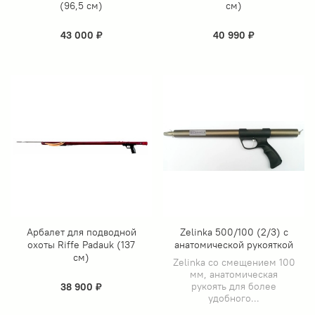
(96,5 см)
см)
43 000 ₽
40 990 ₽
Арбалет для подводной
Zelinka 500/100 (2/3) с
охоты Riffe Padauk (137
анатомической рукояткой
см)
Zelinka со смещением 100
мм, анатомическая
рукоять для более
38 900 ₽
удобного...