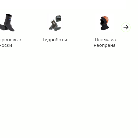
преновые
Гидроботы
Шлема из
носки
неопрена