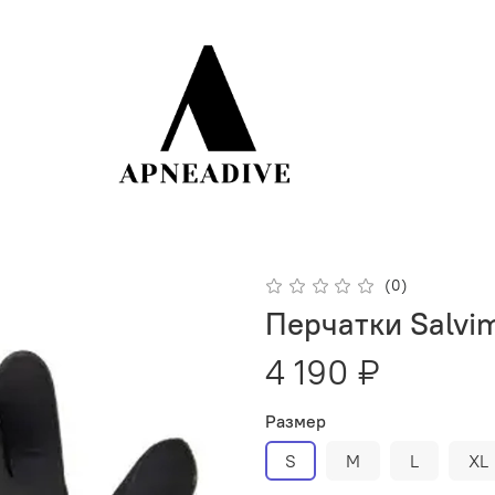
(0)
Перчатки Salvi
4 190 ₽
Размер
S
M
L
XL