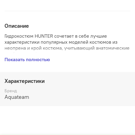
Описание
Гидрокостюм HUNTER сочетает в себе лучшие
характеристики популярных моделей костюмов из
неопрена и крой костюма, учитывающий анатомические
особенности фигуры человека в статическом состоянии,
Показать полностью
и динамические изменения фигуры во время
погружений, обеспечивая этим комфортное состояние в
воде.
Характеристики
Бренд
Aquateam