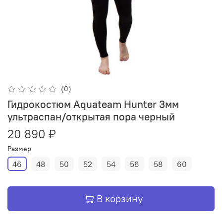
(0)
Гидрокостюм Aquateam Hunter 3мм
ультраспан/открытая пора черный
20 890 ₽
Размер
46
48
50
52
54
56
58
60
В корзину